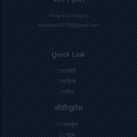
फोन / इमेल
+९७७-९८६ ८२८६८२८
mulukpati2078@gmail.com
Quick Link
राजनीति
साहित्य
पर्यटन
जोडीनुहोस
फेसबुक
युटूब