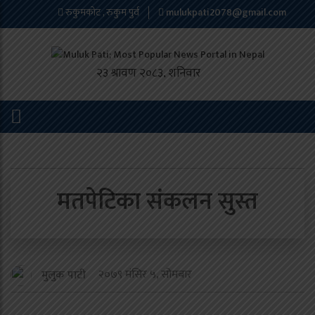
रुकुमकोट , रुकुम पुर्व
mulukpati2078@gmail.com
मतपेटिका संकलन सुस्त
२०७९ मंसिर ५, सोमबार
मुलुक पाटी