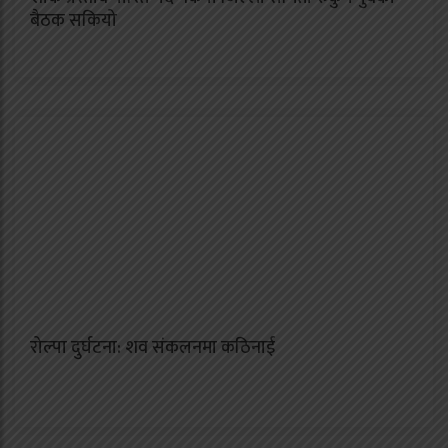
बैठक सकियो
रोल्पा दुर्घटना: शव संकलनमा कठिनाई