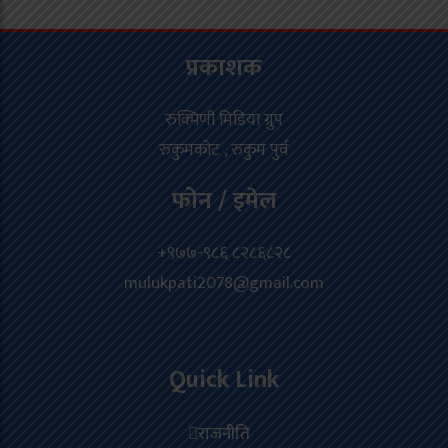
प्रकाशक
रुक्मिणी मिडिया ग्रुप
रुकुमकोट , रुकुम पुर्व
फोन / इमेल
+९७७-९८६ ८२८६८२८
mulukpati2078@gmail.com
Quick Link
राजनीति