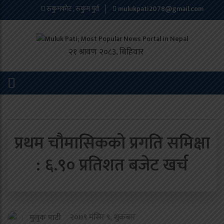
रुकुमकोट , रुकुम पुर्व
mulukpati2078@gmail.com
प्रथम चौमासिकको प्रगति समिक्षा
: ६.९० प्रतिशत बजेट खर्च
२०७९ मंसिर ९, शुक्रबार
मुलुक पाटी