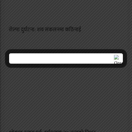
रोल्पा दुर्घटना: शव संकलनमा कठिनाई