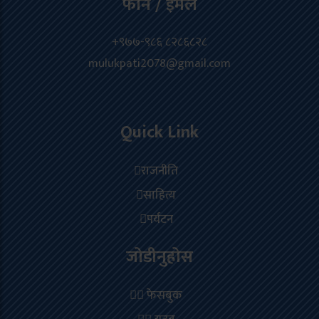
फोन / इमेल
+९७७-९८६ ८२८६८२८
mulukpati2078@gmail.com
Quick Link
राजनीति
साहित्य
पर्यटन
जोडीनुहोस
फेसबुक