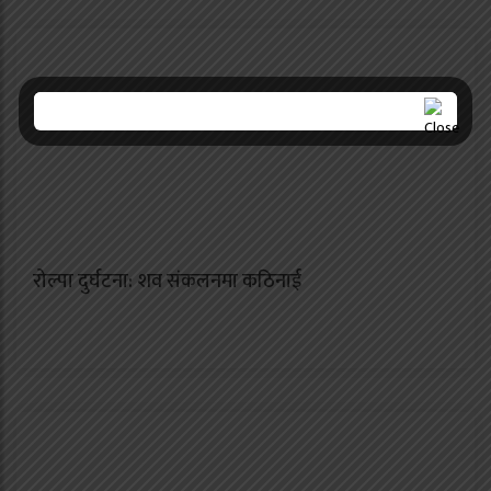
रोल्पा दुर्घटना: शव संकलनमा कठिनाई