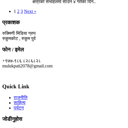
क्षेत्रको सभाहलमा साउन ४ गतेका दिन..
1
2
3
Next »
प्रकाशक
रुक्मिणी मिडिया ग्रुप
रुकुमकोट , रुकुम पुर्व
फोन / इमेल
+९७७-९८६ ८२८६८२८
mulukpati2078@gmail.com
Quick Link
राजनीति
साहित्य
पर्यटन
जोडीनुहोस