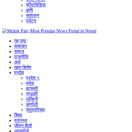
मल्टिमिडिया
कृषि
सुशासन
पर्यटन
गृह पृष्ठ
समाचार
समाज
राजनीति
अर्थ
खाम बिशेष
प्रदेश
प्रदेश १
मधेस
बागमती
गण्डकी
लुम्बिनी
कर्णाली
सुदुरपस्चिम
शिक्षा
स्वास्थ्य
जीवन शैली
अन्तर्वार्ता