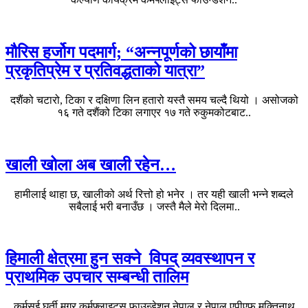
मौरिस हर्जोग पदमार्ग; “अन्नपूर्णको छायाँमा
प्रकृतिप्रेम र प्रतिवद्धताको यात्रा”
दशैंको चटारो, टिका र दक्षिणा लिन हतारो यस्तै समय चल्दै थियो । असोजको
१६ गते दशैंको टिका लगाएर १७ गते रुकुमकोटबाट..
खाली खोला अब खाली रहेन…
हामीलाई थाहा छ, खालीको अर्थ रित्तो हो भनेर । तर यही खाली भन्ने शब्दले
सबैलाई भरी बनाउँछ । जस्तै मैले मेरो दिलमा..
हिमाली क्षेत्रमा हुन सक्ने विपद् व्यवस्थापन र
प्राथमिक उपचार सम्बन्धी तालिम
कर्मसई घर्ती मगर कर्मफ्लाइट्स फाउन्डेशन नेपाल र नेपाल एपीएफ मुक्तिनाथ