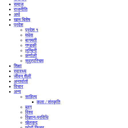
समाज
राजनीति
अर्थ
खाम बिशेष
प्रदेश
प्रदेश १
मधेस
बागमती
गण्डकी
लुम्बिनी
कर्णाली
सुदुरपस्चिम
शिक्षा
स्वास्थ्य
जीवन शैली
अन्तर्वार्ता
विचार
अन्य
साहित्य
कला / संस्कृति
ब्लग
विश्व
विज्ञान-प्रविधि
खेलकुद
फोटो फिचर