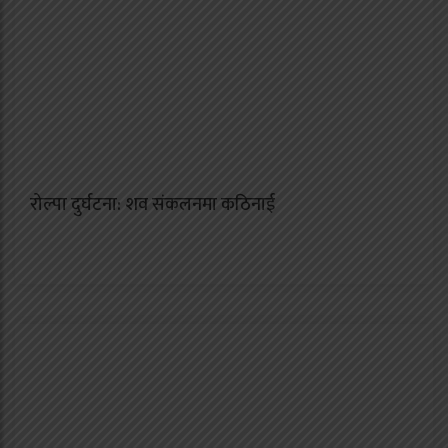
रोल्पा दुर्घटना: शव संकलनमा कठिनाई