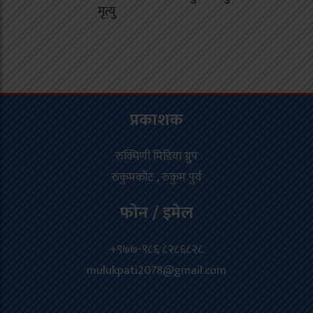
मृत्यु
प्रकाशक
रुक्मिणी मिडिया ग्रुप
रुकुमकोट , रुकुम पुर्व
फोन / इमेल
+९७७-९८६ ८२८६८२८
mulukpati2078@gmail.com