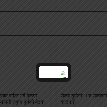
स्ताव पारित गर्दै नेकपा
रोल्पा दुर्घटना: शव संकलन
 समिती रुकुम पुर्वको बैठक
कठिनाई