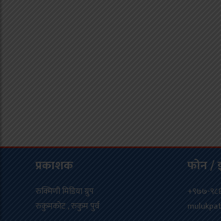
प्रकाशक
फोन / 
रुक्मिणी मिडिया ग्रुप
+९७७-९८६
रुकुमकोट , रुकुम पुर्व
mulukpa