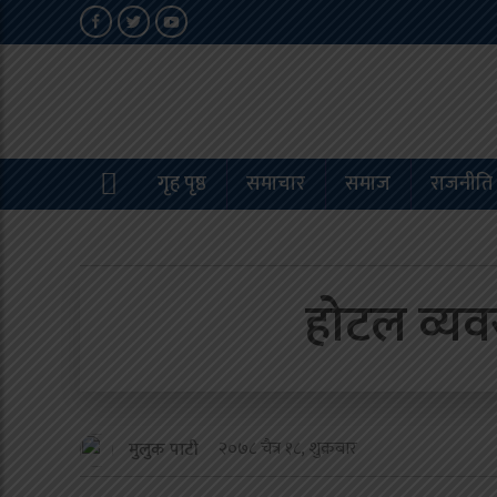
गृह पृष्ठ
समाचार
समाज
राजनीति
होटल व्यवस
२०७८ चैत्र १८, शुक्रबार
मुलुक पाटी