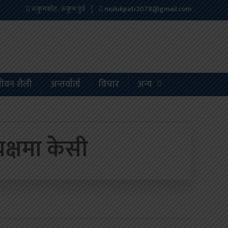
रुकुमकोट , रुकुम पुर्व
mulukpati2078@gmail.com
ीवन शैली
अन्तर्वार्ता
विचार
अन्य
यक्षमा केसी