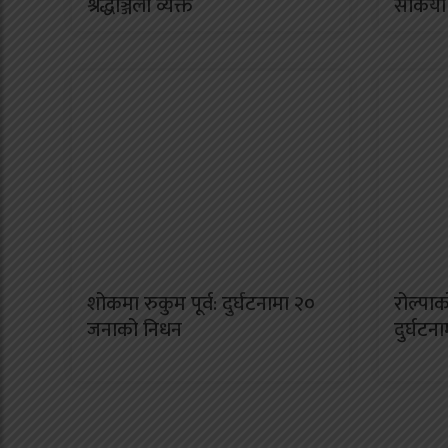
श्रद्धाञ्जली व्यक्त
सकियो
शोकमा रुकुम पूर्व: दुर्घटनामा २०
रोल्पा
जनाको निधन
दुर्घटन