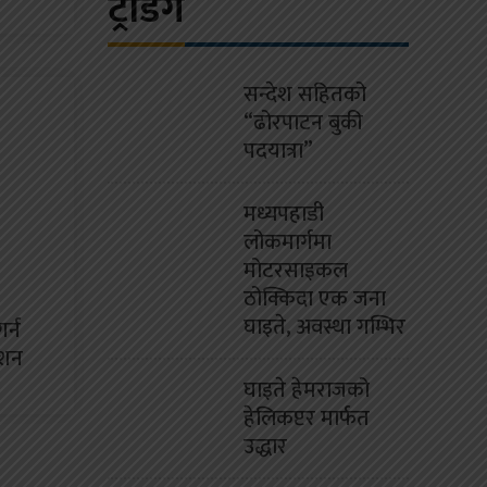
ट्रेंडिंग
सन्देश सहितको
“ढोरपाटन बुकी
पदयात्रा”
मध्यपहाडी
लोकमार्गमा
मोटरसाइकल
ठोक्किदा एक जना
घाइते, अवस्था गम्भिर
र्न
ेशन
घाइते हेमराजको
हेलिकप्टर मार्फत
उद्धार