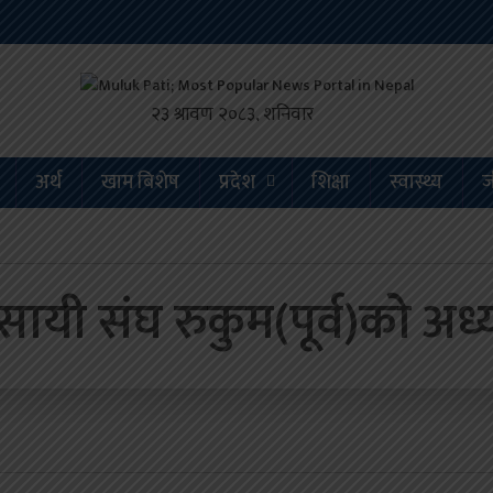
अर्थ
खाम बिशेष
प्रदेश
शिक्षा
स्वास्थ्य
ज
ायी संघ रुकुम(पूर्व)को अध्