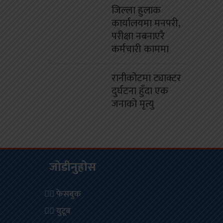
जिल्ला हुलाक
कार्यालयमा मनपरी,
परीक्षा नबनाएरै
कर्मचारी काममा
रानीकोटमा ट्याक्टर
दुर्घटना हुँदा एक
जनाको मृत्यु
जोडीनुहोस
फेसबुक
युटूब