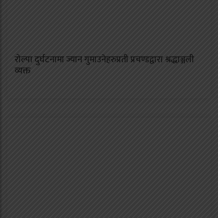
रोल्पा दुर्घटनामा ज्यान गुमाउनेहरुप्रती प्रचण्डद्वारा श्रद्धाञ्जली
व्यक्त