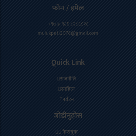
फोन / इमेल
+९७७-९८६ ८२८६८२८
mulukpati2078@gmail.com
Quick Link
राजनीति
साहित्य
पर्यटन
जोडीनुहोस
फेसबुक