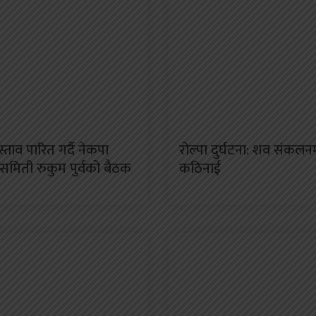
स्ताव पारित गर्दै नेकपा
रोल्पा दुर्घटना: शव संकलन
 समिती रुकुम पुर्वको बैठक
कठिनाई