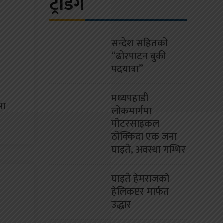
ट्रेंडिंग
सन्देश सहितको
“ढोरपाटन बुकी
पदयात्रा”
मध्यपहाडी
मा
लोकमार्गमा
मोटरसाइकल
ठोक्किदा एक जना
घाइते, अवस्था गम्भिर
घाइते हेमराजको
हेलिकप्टर मार्फत
उद्धार