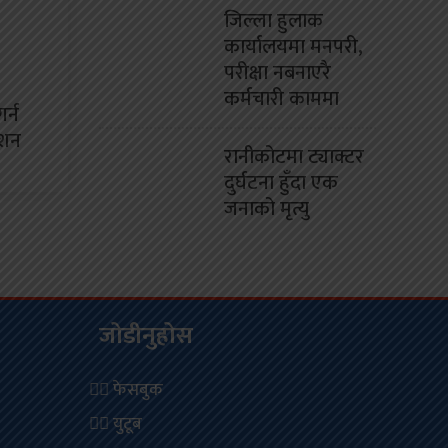
जिल्ला हुलाक
कार्यालयमा मनपरी,
परीक्षा नबनाएरै
कर्मचारी काममा
र्न
ेशन
रानीकोटमा ट्याक्टर
दुर्घटना हुँदा एक
जनाको मृत्यु
जोडीनुहोस
फेसबुक
युटूब