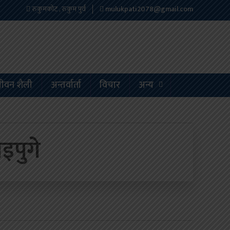
रुकुमकोट , रुकुम पुर्व
mulukpati2078@gmail.com
ीवन शैली
अन्तर्वार्ता
विचार
अन्य
इपुगे