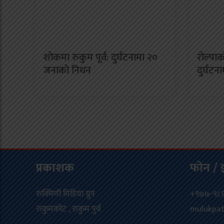
शोकमा रुकुम पूर्व: दुर्घटनामा २०
रोल्पा
जनाको निधन
दुर्घटन
प्रकाशक
फोन / 
रुक्मिणी मिडिया ग्रुप
+९७७-९८६
रुकुमकोट , रुकुम पुर्व
mulukpa