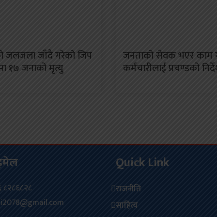
को जलजला जाँदै गरेको जिप
जनताको सेवक भएर काम ग
ामा १७ जनाको मृत्यु
कर्मचारीलाई प्रचण्डको निर्द
इमेल
Quick Link
 ८२८६८२८
राजनीति
ti2078@gmail.com
साहित्य