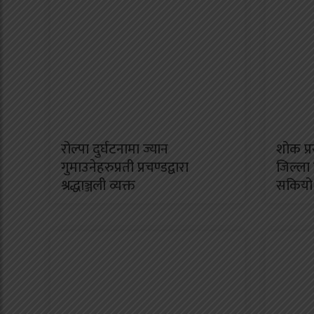
रोल्पा दुर्घटनामा ज्यान
शोक प्र
गुमाउनेहरुप्रती प्रचण्डद्वारा
जिल्ला
श्रद्धाञ्जली व्यक्त
सकियो