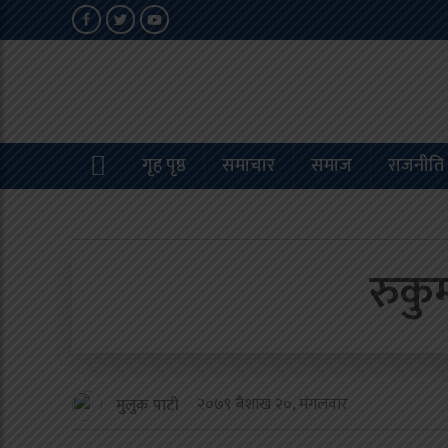
गृह पृष्ठ
समाचार
समाज
राजनीति
रुकु
२०७९ बैशाख २०, मंगलवार
मुलुक पाटी