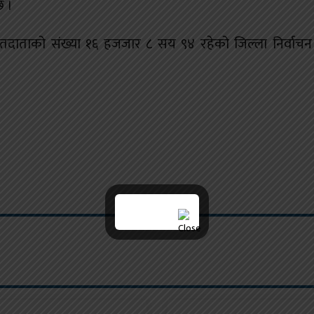
छ ।
ाताको संख्या १६ हजजार ८ सय ९४ रहेको जिल्ला निर्वाचन 