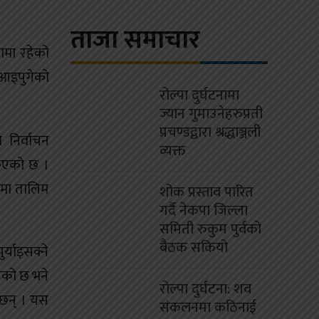
ताजा समाचार
ामा रहेको
 आइपुगेको
रोल्पा दुर्घटनामा
ज्यान गुमाउनेहरुप्रती
प्रचण्डद्वारा श्रद्धाञ्जली
 निर्वाचन
व्यक्त
िएको छ ।
लमा तालिम
शोक प्रस्ताव पारित
गर्दै नेकपा जिल्ला
समिती रुकुम पुर्वको
बैठक सकियो
र्याइसक्ने
एको छ भने
रोल्पा दुर्घटना: शव
 छन् । यस
संकलनमा कठिनाई