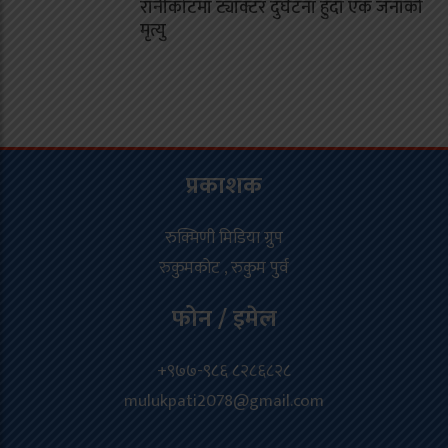
रानीकोटमा ट्याक्टर दुर्घटना हुँदा एक जनाको
मृत्यु
प्रकाशक
रुक्मिणी मिडिया ग्रुप
रुकुमकोट , रुकुम पुर्व
फोन / इमेल
+९७७-९८६ ८२८६८२८
mulukpati2078@gmail.com