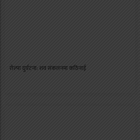
रोल्पा दुर्घटना: शव संकलनमा कठिनाई