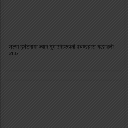
रोल्पा दुर्घटनामा ज्यान गुमाउनेहरुप्रती प्रचण्डद्वारा श्रद्धाञ्जली
व्यक्त