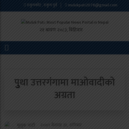
रुकुमकोट , रुकुम पुर्व
mulukpati2078@gmail.com
पुुथा उत्तरगंगामा माओवादीको
अग्रता
२०७९ बैशाख ३१, शनिबार
मुलुक पाटी