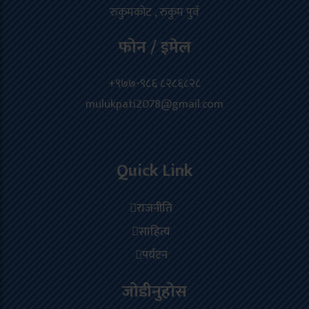
रुकुमकोट , रुकुम पुर्व
फोन / इमेल
+९७७-९८६ ८२८६८२८
mulukpati2078@gmail.com
Quick Link
राजनीति
साहित्य
पर्यटन
जोडीनुहोस