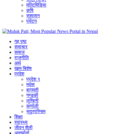
मल्टिमिडिया
कृषि
सुशासन
पर्यटन
गृह पृष्ठ
समाचार
समाज
राजनीति
अर्थ
खाम बिशेष
प्रदेश
प्रदेश १
मधेस
बागमती
गण्डकी
लुम्बिनी
कर्णाली
सुदुरपस्चिम
शिक्षा
स्वास्थ्य
जीवन शैली
अन्तर्वार्ता