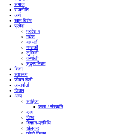
समाज
राजनीति
अर्थ
खाम बिशेष
प्रदेश
प्रदेश १
मधेस
बागमती
गण्डकी
लुम्बिनी
कर्णाली
सुदुरपस्चिम
शिक्षा
स्वास्थ्य
जीवन शैली
अन्तर्वार्ता
विचार
अन्य
साहित्य
कला / संस्कृति
ब्लग
विश्व
विज्ञान-प्रविधि
खेलकुद
फोटो फिचर