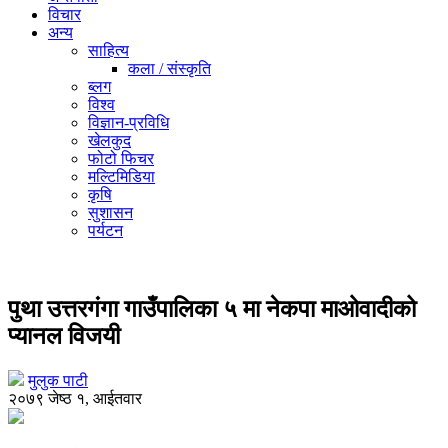
विचार
अन्य
साहित्य
कला / संस्कृति
ब्लग
विश्व
विज्ञान-प्रविधि
खेलकुद
फोटो फिचर
मल्टिमिडिया
कृषि
सुशासन
पर्यटन
पुथा उत्तरगंगा गाउँपालिका ५ मा नेकपा माओवादीको
प्यानल विजयी
मुलुक पाटी
२०७९ जेष्ठ १, आईतवार