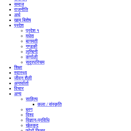
समाज
राजनीति
अर्थ
खाम बिशेष
प्रदेश
प्रदेश १
मधेस
बागमती
गण्डकी
लुम्बिनी
कर्णाली
सुदुरपस्चिम
शिक्षा
स्वास्थ्य
जीवन शैली
अन्तर्वार्ता
विचार
अन्य
साहित्य
कला / संस्कृति
ब्लग
विश्व
विज्ञान-प्रविधि
खेलकुद
फोटो फिचर