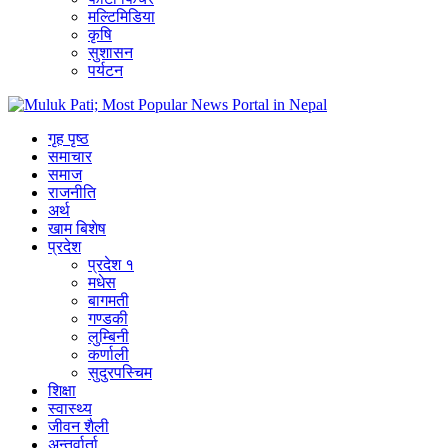
मल्टिमिडिया
कृषि
सुशासन
पर्यटन
गृह पृष्ठ
समाचार
समाज
राजनीति
अर्थ
खाम बिशेष
प्रदेश
प्रदेश १
मधेस
बागमती
गण्डकी
लुम्बिनी
कर्णाली
सुदुरपस्चिम
शिक्षा
स्वास्थ्य
जीवन शैली
अन्तर्वार्ता