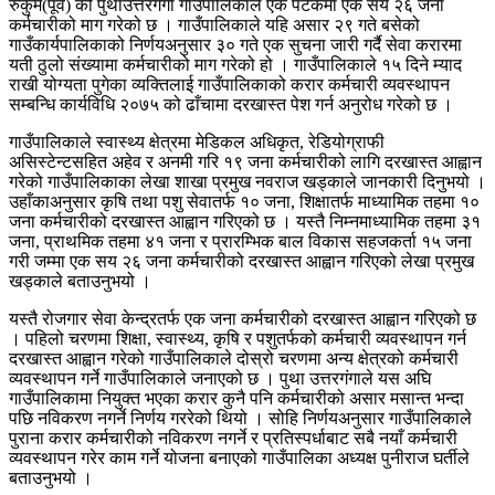
रुकुम(पूर्व) को पुथाउत्तरगंगा गाउँपालिकाले एकै पटकमा एक सय २६ जना
कर्मचारीको माग गरेको छ । गाउँपालिकाले यहि असार २९ गते बसेको
गाउँकार्यपालिकाको निर्णयअनुसार ३० गते एक सुचना जारी गर्दै सेवा करारमा
यती ठुलो संख्यामा कर्मचारीको माग गरेको हो । गाउँपालिकाले १५ दिने म्याद
राखी योग्यता पुगेका व्यक्तिलाई गाउँपालिकाको करार कर्मचारी व्यवस्थापन
सम्बन्धि कार्यविधि २०७५ को ढाँचामा दरखास्त पेश गर्न अनुरोध गरेको छ ।
गाउँपालिकाले स्वास्थ्य क्षेत्रमा मेडिकल अधिकृत, रेडियोग्राफी
असिस्टेन्टसहित अहेव र अनमी गरि १९ जना कर्मचारीको लागि दरखास्त आह्वान
गरेको गाउँपालिकाका लेखा शाखा प्रमुख नवराज खड्काले जानकारी दिनुभयो ।
उहाँकाअनुसार कृषि तथा पशु सेवातर्फ १० जना, शिक्षातर्फ माध्यामिक तहमा १०
जना कर्मचारीको दरखास्त आह्वान गरिएको छ । यस्तै निम्नमाध्यामिक तहमा ३१
जना, प्राथमिक तहमा ४१ जना र प्रारम्भिक बाल विकास सहजकर्ता १५ जना
गरी जम्मा एक सय २६ जना कर्मचारीको दरखास्त आह्वान गरिएको लेखा प्रमुख
खड्काले बताउनुभयो ।
यस्तै रोजगार सेवा केन्द्रतर्फ एक जना कर्मचारीको दरखास्त आह्वान गरिएको छ
। पहिलो चरणमा शिक्षा, स्वास्थ्य, कृषि र पशुतर्फको कर्मचारी व्यवस्थापन गर्न
दरखास्त आह्वान गरेको गाउँपालिकाले दोस्रो चरणमा अन्य क्षेत्रको कर्मचारी
व्यवस्थापन गर्ने गाउँपालिकाले जनाएको छ । पुथा उत्तरगंगाले यस अघि
गाउँपालिकामा नियुक्त भएका करार कुनै पनि कर्मचारीको असार मसान्त भन्दा
पछि नविकरण नगर्ने निर्णय गररेको थियो । सोहि निर्णयअनुसार गाउँपालिकाले
पुराना करार कर्मचारीको नविकरण नगर्ने र प्रतिस्पर्धाबाट सबै नयाँ कर्मचारी
व्यवस्थापन गरेर काम गर्ने योजना बनाएको गाउँपालिका अध्यक्ष पुनीराज घर्तीले
बताउनुभयो ।