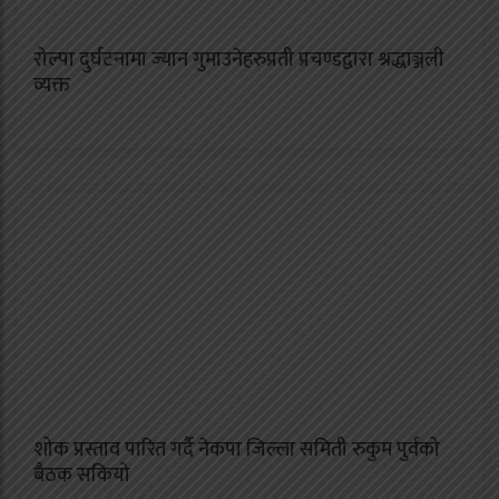
रोल्पा दुर्घटनामा ज्यान गुमाउनेहरुप्रती प्रचण्डद्वारा श्रद्धाञ्जली
व्यक्त
शोक प्रस्ताव पारित गर्दै नेकपा जिल्ला समिती रुकुम पुर्वको
बैठक सकियो