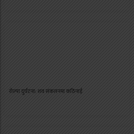
रोल्पा दुर्घटना: शव संकलनमा कठिनाई