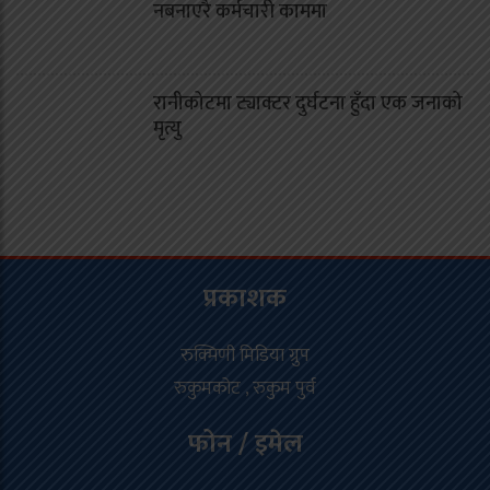
नबनाएरै कर्मचारी काममा
रानीकोटमा ट्याक्टर दुर्घटना हुँदा एक जनाको
मृत्यु
प्रकाशक
रुक्मिणी मिडिया ग्रुप
रुकुमकोट , रुकुम पुर्व
फोन / इमेल