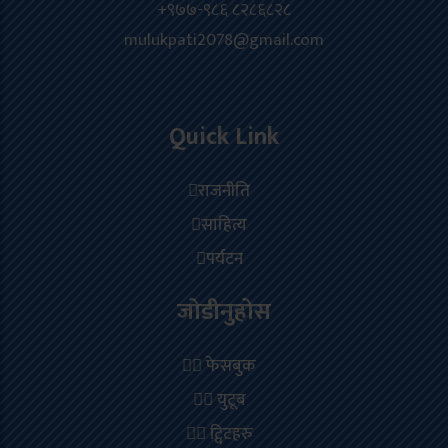
+९७७-९८६ ८२८६८२८
mulukpati2078@gmail.com
Quick Link
राजनीति
साहित्य
पर्यटन
जोडीनुहोस
फेसबुक
युटूब
ट्विटहरु