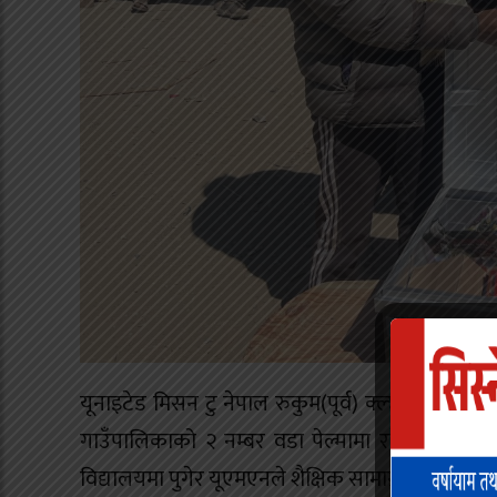
यूनाइटेड मिसन टु नेपाल रुकुम(पूर्व) क्ल्ष्टरले विद्य
गाउँपालिकाको २ नम्बर वडा पेल्मामा रहेको हिमालय आध
विद्यालयमा पुगेर यूएमएनले शैक्षिक सामाग्री प्रदान गरेप