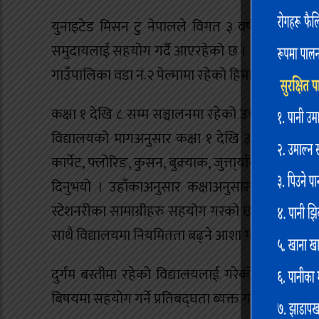
युनाइटेड मिसन टु नेपालले विगत ३ वर्षदेखि रुकुम(प
समुदायलाई सहयोग गर्दै आएरहेको छ । यु.एम.एन.ले शिक्
गाउँपालिका वडा नं.२ पेल्मामा रहेको हिमालय आधारभुत
कक्षा १ देखि ८ सम्म सञ्चालनमा रहेको उक्त विद्यालयमा 
विद्यालयको मागअनुसार कक्षा १ देखि ३ सम्मका कक्षा
कार्पेट, फ्लोरिङ, कुसन, बुक्र्याक, जुत्ता्र्याक लगा
दिनुभयो । उहाँकाअनुसार कक्षाअनुसारको क्रिया
स्टेशनरीका सामाग्रीहरु सहयोग गरको छ । यु.एम.एन.द
साथै विद्यालयमा नियमितता बढ्ने आशा गरिएको टिम 
दुर्गम बस्तीमा रहेको विद्यालयलाई गरेको सानो सह
बिषयमा सहयोग गर्ने प्रतिबद्घता ब्यक्त गर्दै गाउँपालि