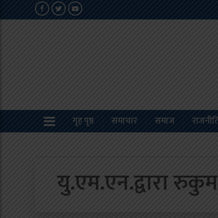
गृह पृष्ठ
समाचार
समाज
राजनीत
यु.एम.एन.द्वारा रुकुम(