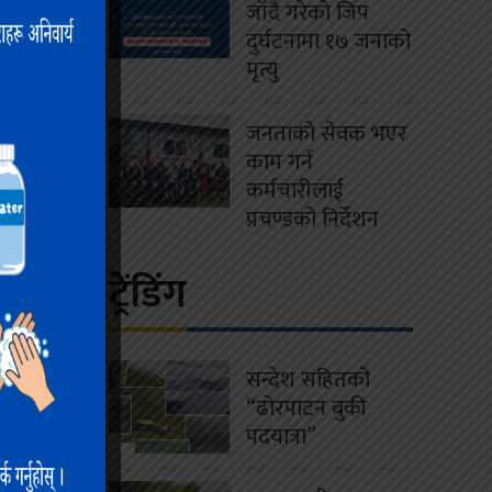
जाँदै गरेको जिप
दुर्घटनामा १७ जनाको
था विपन्न
मृत्यु
 उत्तरगंगा
ेको हो ।
जनताको सेवक भएर
काम गर्न
क्ल्ष्टरले
कर्मचारीलाई
ल, पि.फम,
प्रचण्डको निर्देशन
ले जानकारी
ट्रेंडिंग
यक पर्ने
ी बढ्नुका
सन्देश सहितको
“ढोरपाटन बुकी
िमलगाएतका
पदयात्रा”