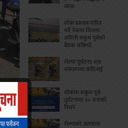
व्यक्त
शोक प्रस्ताव पारित
गर्दै नेकपा जिल्ला
समिती रुकुम पुर्वको
बैठक सकियो
रोल्पा दुर्घटना: शव
संकलनमा कठिनाई
शोकमा रुकुम पूर्व:
दुर्घटनामा २० जनाको
 उत्तरगंगा
निधन
 क्षेत्रको
रोल्पाको जलजला