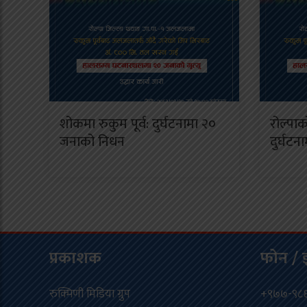
शोकमा रुकुम पूर्व: दुर्घटनामा २०
रोल्पा
जनाको निधन
दुर्घटन
प्रकाशक
फोन / 
रुक्मिणी मिडिया ग्रुप
+९७७-९८६