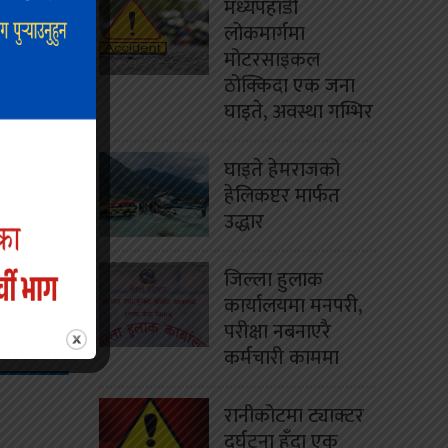
मध्यपहाडी
िद्यालयले
लोकमार्गमा
मोटरसाइकल
 सहयोगपछि
ठोक्किदा एक जना
िम आवश्यक
घाइते, अवस्था गम्भिर
िमान ओलीले
घाइते हेमराजको
हेलिकप्टर मार्फत
उद्धार
जिल्ला हुलाक
कार्यालयमा मनपरी,
परीक्षा नबनाएरै
कर्मचारी काममा
रानीकोटमा ट्याक्टर
दुर्घटना हुँदा एक