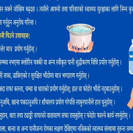
ूर्व) मा कार्यालय स्थापना गरि विभिन्न परियोजनामार्फत गरिव त
षासंग सम्बन्धित परियोजनामार्फत जिल्लाको सबैभन्दा दुर्गम पुथा
 विद्यालयलाई विभिन्न शैक्षिक तथा भौतिक सामाग्रीहरु सहयोग गर
२०० विद्यार्थी अध्ययनरत छन । युनाइटेड मिसन टु नेपाल रुकुमपूर्व 
कोठाहरुमा बालमैत्री कक्षाकोठा व्यवस्थापनको लागि साना टेबु
यतको सामाग्री सहयोग गरेको क्ल्ष्टर टिम लिडर शिब प्रसाद अधिकारी
कलापमाआधारित सिकाइका(Activity Based Learning) र आवश्
्वारा प्रदान गरिएको सामाग्रीले बालबालिकाहरुको सिकाई उपलब्ध
लिडर अधिकारीले बताउनु भयो ।
योगले ठुलो उपलब्धी ल्याउने र गाउँपालिकाले शिक्षकलाई ताल
का अध्यक्ष पुनिराज घर्तीले यु.एम.एन.लाई धन्यवाद दिनुभएको छ ।