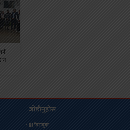
र्न
ेशन
जोडीनुहोस
फेसबुक