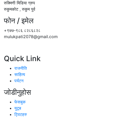
रुक्मिणी मिडिया ग्रुप
रुकुमकोट , रुकुम पुर्व
फोन / इमेल
+९७७-९८६ ८२८६८२८
mulukpati2078@gmail.com
Quick Link
राजनीति
साहित्य
पर्यटन
जोडीनुहोस
फेसबुक
युटूब
ट्विटहरु