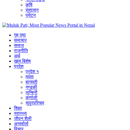
कृषि
सुशासन
पर्यटन
गृह पृष्ठ
समाचार
समाज
राजनीति
अर्थ
खाम बिशेष
प्रदेश
प्रदेश १
मधेस
बागमती
गण्डकी
लुम्बिनी
कर्णाली
सुदुरपस्चिम
शिक्षा
स्वास्थ्य
जीवन शैली
अन्तर्वार्ता
विचार