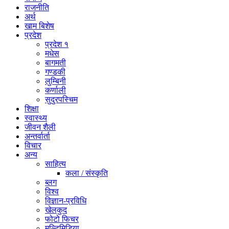
राजनीति
अर्थ
खाम बिशेष
प्रदेश
प्रदेश १
मधेस
बागमती
गण्डकी
लुम्बिनी
कर्णाली
सुदुरपस्चिम
शिक्षा
स्वास्थ्य
जीवन शैली
अन्तर्वार्ता
विचार
अन्य
साहित्य
कला / संस्कृति
ब्लग
विश्व
विज्ञान-प्रविधि
खेलकुद
फोटो फिचर
मल्टिमिडिया